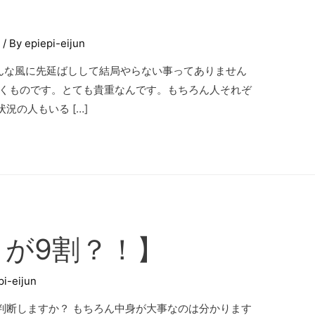
y
/ By
epiepi-eijun
んな風に先延ばしして結局やらない事ってありません
行くものです。とても貴重なんです。もちろん人それぞ
況の人もいる […]
が9割？！】
pi-eijun
判断しますか？ もちろん中身が大事なのは分かります