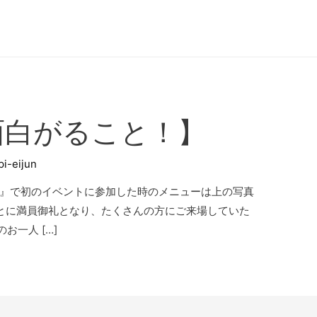
面白がること！】
pi-eijun
初のイベントに参加した時のメニューは上の写真
ことに満員御礼となり、たくさんの方にご来場していた
お一人 […]