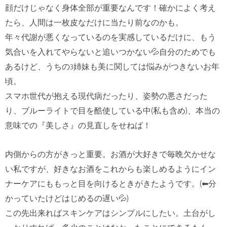
顔だけじゃなく身体全部が重要なんです！確かによく考え
たら、人間は一枚皮なだけに当たり前なのかも。
年々代謝が悪くなっているのを実感しているだけに、もう
気合いを入れてやらないと追いつかない💦自分のためでも
あるけど、うちの3姉妹も美に関しては悩みがつきないお年
頃。
スマホ世代が抱える現代病だったり、姿勢の悪さだった
り、ブルーライトで目を酷使している中(私も含め)、本当の
意味での『美しさ』の見直しをせねば！
内側からの方がきっと重要。お酒が大好きで毎晩欠かせな
い私ですが、好きなお酒をこれからも楽しめるようにイン
ナーケアにももっと目を向けるときがきたようです。(⬅分
かっていたけどはじめるの遅い💦)
この先出来ればスキンケアはシンプルにしたい。土台がし