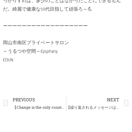
っかりすれば、多少のことはなかったことにできるもん
だ。綺麗で健康な50代目指して頑張ろ～💪
ーーーーーーーーーーーーーーーーーー
岡山市南区プライベートサロン
～うるつや空間～Epiphany
EIJUN
PREVIOUS
NEXT
【Change is the only constant /DAY76】
【繰り返されるメッセージはサイン/DAY78】