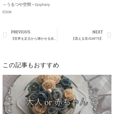
～うるつや空間～Epiphany
EIJUN
PREVIOUS
NEXT
【世界を足元から輝かせる佐原総将さん/DAY73】
【震える音/DAY75】
この記事もおすすめ