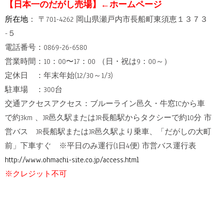
【日本一のだがし売場】←ホームページ
所在地
：
〒701-4262 岡山県瀬戸内市長船町東須恵１３７３
−５
電話番号：0869-26-6580
営業時間：10：00〜17：00 （日・祝は9：00～）
定休日 ：年末年始(12/30～1/3)
駐車場 ：300台
交通アクセスアクセス：ブルーライン邑久・牛窓ICから車
で約3km 、JR邑久駅またはJR長船駅からタクシーで約10分 市
営バス JR長船駅またはJR邑久駅より乗車、「だがしの大町
前」下車すぐ ※平日のみ運行(1日4便) 市営バス運行表
http://www.ohmachi-site.co.jp/access.html
※
クレジット不可