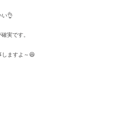
い👌
方が確実です。
しますよ～😆