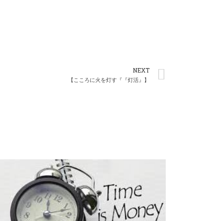
NEXT
【こころに火を灯す『『灯活』】