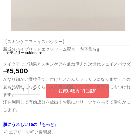
【スキンケアフェイスパウダー】
新成分ハイブリッドエクソソーム配合 内容量/4ｇ
カテゴリー
sukincare
メイクアップ効果とスキンケアを兼ね備えた次世代フェイスパウダ
¥
5,500
ー。
かなり細かい微粒子で、付けたとたんサラッサラになります！この
夏も品切れになるくらい大人気の感動パウダー。ボディにもつけれ
-
+
お買い物カゴに追加
ます。
汗を利用して有効成分を放出！お肌にハリ・ツヤを与えて滑らかに
します。
肌にうれしい10の『もっと』
✓
エアリーで軽い透明感。