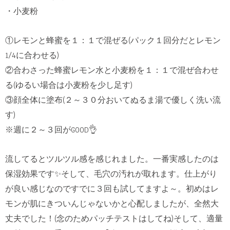
・小麦粉
①レモンと蜂蜜を１：１で混ぜる(パック１回分だとレモン
1/4に合わせる)
②合わさった蜂蜜レモン水と小麦粉を１：１で混ぜ合わせ
る(ゆるい場合は小麦粉を少し足す)
③顔全体に塗布(２～３０分おいてぬるま湯で優しく洗い流
す)
※週に２～３回がGOOD👌
流してるとツルツル感を感じれました。一番実感したのは
保湿効果です✨そして、毛穴の汚れが取れます。仕上がり
が良い感じなのですでに３回も試してますよ～。初めはレ
モンが肌にきついんじゃないかと心配しましたが、全然大
丈夫でした！(念のためパッチテストはしてね)そして、適量