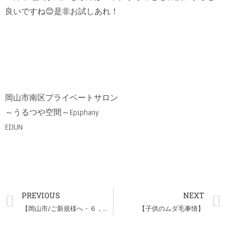
良いですね😊是非お試しあれ！
岡山市南区プライベートサロン
～うるつや空間～Epiphany
EIJUN
PREVIOUS
NEXT
【岡山市/ご新規様へ・６，７月は鼻毛WAXプレゼントしてます】
【子供のムダ毛事情】