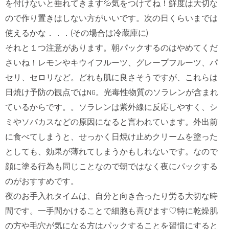
を付けないと垂れてきます💦気をつけてね！鮮度は大切な
ので作り置きはしない方がいいです。次の日くらいまでは
使えるかな．．．(その場合は冷蔵庫に)
それと１つ注意があります。朝パックするのはやめてくだ
さいね！レモンやキウイフルーツ、グレープフルーツ、パ
セリ、
セロリなど。どれも肌に良さそうですが、
これらは
日焼け予防の観点ではNG。
光毒性物質のソラレンが含まれ
ているからです。。ソラレンは紫外線に反応しやすく、
シ
ミやソバカスなどの原因になると言われています。
外出前
に食べてしまうと、
せっかく日焼け止めクリームを塗った
としても、効果が薄れてしまうかもしれないです。なので
顔に塗る行為も同じことなので朝ではなく夜にパックする
のがおすすめです。
夜のお手入れタイムは、自分と向き合ったり労る大切な時
間です。一手間かけることで細胞も喜びます♡特に乾燥肌
の方や毛穴が気になる方はパックすることを習慣にすると